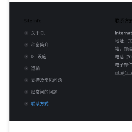
Site Info
联系方
关于IGL
Internat
地址：加
种畜简介
箱，邮编：
IGL 设施
电话: (705
电子邮件
运输
info@int
支持及常见问题
经常问的问题
联系方式