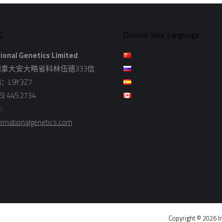
式
Choose Your Language
ional Genetics Limited
拿大安大略省科林伍德333信
L9Y3Z7
) 445 2734
:
ernationalgenetics.com
Copyright © 2026 In