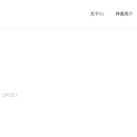
关于IGL
种畜简介
9Y3Z7